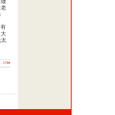
在做
业老
选
家有
盘大
说太
数：
1798