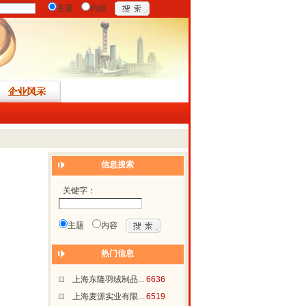
主题
内容
信息搜索
关键字：
主题
内容
热门信息
上海东隆羽绒制品...
6636
上海麦源实业有限...
6519