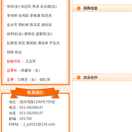
张玲(女) 张忠民 李涛 吴永娥(女)
招商信息
李伟明 吴伟跃 李根康 陈世杰
金永芳 周松林 陈洪其 凌幼农
徐利珍(女) 唐炳忠 盛菊英(女)
彭家双 薛宏 蔡斌彬 潘祖奉 尹吉兵
胡艳 徐达
副秘书长：
王志军
监事长：
薛建珍（女）
农业合作
监事：
江晓芬（女） 钱红弟
联系我们
地址：清河湾路1200号705室
电话：021-59209147
传真：021-59209147
邮编：201700
EMAIL：J_jy2012@126.com