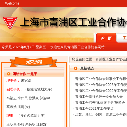
Welcome
今天是
2026年8月7日 星期五 欢迎您来到青浦区工业合作协会网站!
您现在的位置：
青浦区工业合作协会
光荣历程
最新动态
团结合作 一起干
·
青浦区工业合作协会理事会工作报
理事长：
朱家贤
·
青浦区工业合作协会2023年工作
副理事长：
（按姓名笔划为序）
·
青浦区工业合作协会2022年工作
·
青浦工合举行八届一次会员大会
马福志 李伟民 徐洪泉 郭连学
·
青浦工合召开“永远跟党走”座谈会
蔡希浩 潘蔚(女)
·
青浦工合2021年工作要点
·
江苏、浙江、铜陵、青浦工业合作
理事：
（按姓名笔划为序）
王明昌 孙毅 朱菊明 江银辉