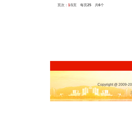
页次：
1
/
1
页 每页
25
共
6
个
Copyright @ 2009