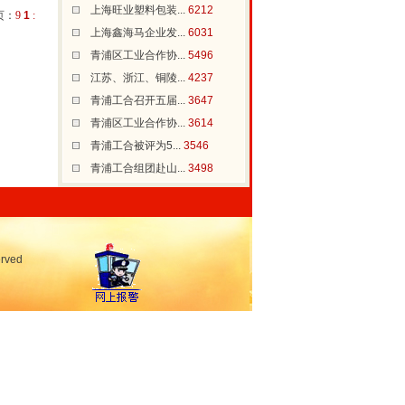
上海旺业塑料包装...
6212
页：
9
1
:
上海鑫海马企业发...
6031
青浦区工业合作协...
5496
江苏、浙江、铜陵...
4237
青浦工合召开五届...
3647
青浦区工业合作协...
3614
青浦工合被评为5...
3546
青浦工合组团赴山...
3498
rved