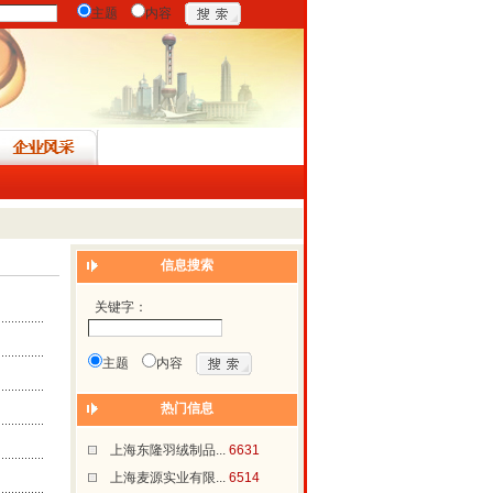
主题
内容
信息搜索
关键字：
主题
内容
热门信息
上海东隆羽绒制品...
6631
上海麦源实业有限...
6514